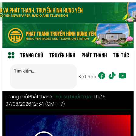
TRANG CHỦ
TRUYỀN HÌNH
PHÁT THANH
TIN TỨC
Kết nối:
Trang chủ
Phát thanh
Thời sự buổi trưa
Thứ 6,
07/08/2026 12:34 (GMT+7)