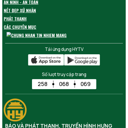
AN NINH - AN TOÀN
NÉT ĐẸP XỨ NHÃN
PHÁT THANH
CÁC CHUYÊN MỤC
Tải ứng dụng HYTV
Số lượt truy cập trang
258
068
069
BÁO VÀ PHÁT THANH, TRUYỀN HÌNH HƯNG