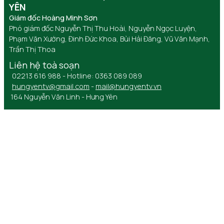
YÊN
Giám đốc Hoàng Minh Sơn
Phó giám đốc Nguyễn Thị Thu Hoài, Nguyễn Ngọc Luyện,
Phạm Văn Xướng, Đinh Đức Khoa, Bùi Hải Đăng, Vũ Văn Mạnh,
Trần Thị Thoa
Liên hệ toà soạn
02213 616 988 - Hotline: 0363 089 089
hungyentv@gmail.com
-
mail@hungyentv.vn
164 Nguyễn Văn Linh - Hưng Yên