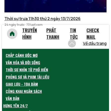
Thời sự trưa 11h30 thứ 2 ngày 13/7/2026
24 ngày trước
73 lượt xem
TRUYỀN
PHÁT
TIN
CHECK
HÌNH
THANH
TỨC
MAIL
Về đầu trang
CHẮP CÁNH ƯỚC MƠ
VĂN HÓA VÀ ĐỜI SỐNG
THỜI SỰ NHÌN TỪ PHỐ HIẾN
PHÓNG SỰ VÀ PHIM TÀI LIỆU
GIAO LƯU - TỌA ĐÀM
CÔNG KHAI NGÂN SÁCH
VĂN BẢN
HƯNG YÊN 24/7