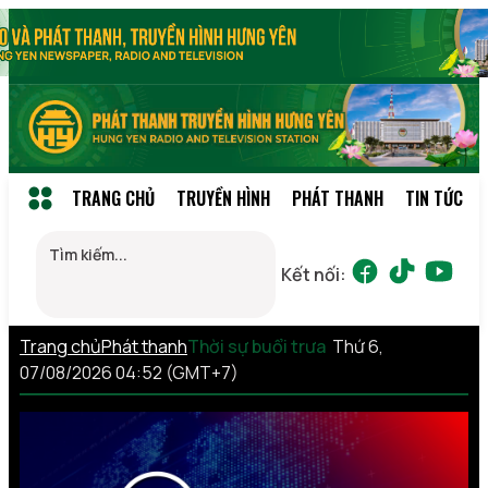
TRANG CHỦ
TRUYỀN HÌNH
PHÁT THANH
TIN TỨC
Kết nối:
Trang chủ
Phát thanh
Thời sự buổi trưa
Thứ 6,
07/08/2026 04:52 (GMT+7)