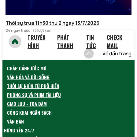
Thời sự trưa 11h30 thứ 2 ngày 13/7/2026
24 ngày trước
73 lượt xem
TRUYỀN
PHÁT
TIN
CHECK
HÌNH
THANH
TỨC
MAIL
Về đầu trang
CHẮP CÁNH ƯỚC MƠ
VĂN HÓA VÀ ĐỜI SỐNG
THỜI SỰ NHÌN TỪ PHỐ HIẾN
PHÓNG SỰ VÀ PHIM TÀI LIỆU
GIAO LƯU - TỌA ĐÀM
CÔNG KHAI NGÂN SÁCH
VĂN BẢN
HƯNG YÊN 24/7