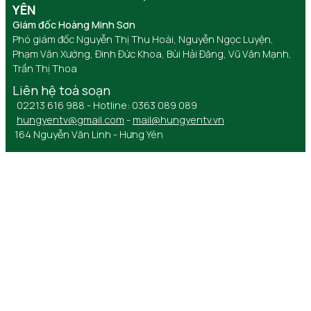
YÊN
Giám đốc Hoàng Minh Sơn
Phó giám đốc Nguyễn Thị Thu Hoài, Nguyễn Ngọc Luyện,
Phạm Văn Xướng, Đinh Đức Khoa, Bùi Hải Đăng, Vũ Văn Mạnh,
Trần Thị Thoa
Liên hệ toà soạn
02213 616 988 - Hotline: 0363 089 089
hungyentv@gmail.com
-
mail@hungyentv.vn
164 Nguyễn Văn Linh - Hưng Yên