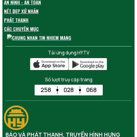
AN NINH - AN TOÀN
NÉT ĐẸP XỨ NHÃN
PHÁT THANH
CÁC CHUYÊN MỤC
Tải ứng dụng HYTV
Số lượt truy cập trang
258
028
068
BÁO VÀ PHÁT THANH, TRUYỀN HÌNH HƯNG