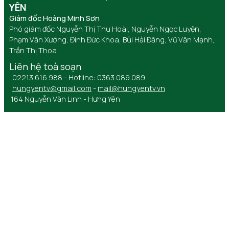
YÊN
Giám đốc Hoàng Minh Sơn
Phó giám đốc Nguyễn Thị Thu Hoài, Nguyễn Ngọc Luyện,
Phạm Văn Xướng, Đinh Đức Khoa, Bùi Hải Đăng, Vũ Văn Mạnh,
Trần Thị Thoa
Liên hệ toà soạn
02213 616 988 - Hotline: 0363 089 089
hungyentv@gmail.com
-
mail@hungyentv.vn
164 Nguyễn Văn Linh - Hưng Yên