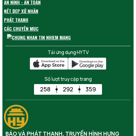
AN NINH - AN TOÀN
NÉT ĐẸP XỨ NHÃN
PHÁT THANH
CÁC CHUYÊN MỤC
Tải ứng dụng HYTV
Số lượt truy cập trang
258
292
359
BÁO VÀ PHÁT THANH, TRUYỀN HÌNH HƯNG