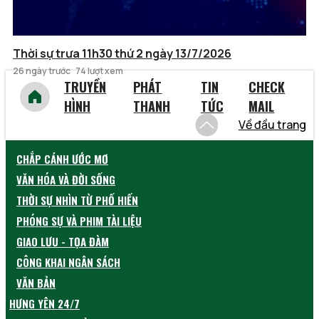
Thời sự trưa 11h30 thứ 2 ngày 13/7/2026
26 ngày trước
74 lượt xem
TRUYỀN
PHÁT
TIN
CHECK
HÌNH
THANH
TỨC
MAIL
Về đầu trang
CHẮP CÁNH ƯỚC MƠ
VĂN HÓA VÀ ĐỜI SỐNG
THỜI SỰ NHÌN TỪ PHỐ HIẾN
PHÓNG SỰ VÀ PHIM TÀI LIỆU
GIAO LƯU - TỌA ĐÀM
CÔNG KHAI NGÂN SÁCH
VĂN BẢN
HƯNG YÊN 24/7