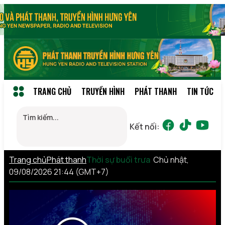
TRANG CHỦ
TRUYỀN HÌNH
PHÁT THANH
TIN TỨC
Kết nối:
Trang chủ
Phát thanh
Thời sự buổi trưa
Chủ nhật,
09/08/2026 21:44 (GMT+7)