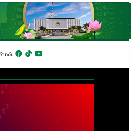
ết nối: