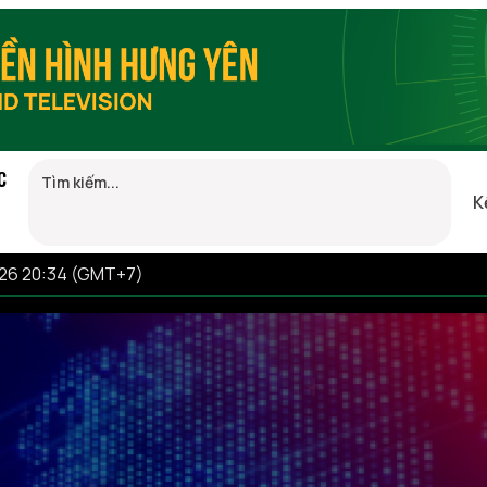
C
K
026 20:34 (GMT+7)