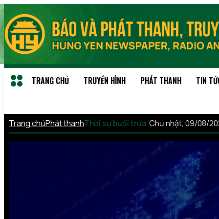
TRANG CHỦ
TRUYỀN HÌNH
PHÁT THANH
TIN TỨ
Trang chủ
Phát thanh
Thời sự buổi trưa
Chủ nhật, 09/08/2