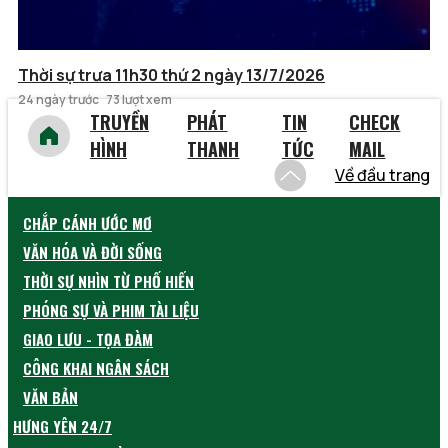
Thời sự trưa 11h30 thứ 2 ngày 13/7/2026
24 ngày trước
73 lượt xem
TRUYỀN
PHÁT
TIN
CHECK
HÌNH
THANH
TỨC
MAIL
Về đầu trang
CHẮP CÁNH ƯỚC MƠ
VĂN HÓA VÀ ĐỜI SỐNG
THỜI SỰ NHÌN TỪ PHỐ HIẾN
PHÓNG SỰ VÀ PHIM TÀI LIỆU
GIAO LƯU - TỌA ĐÀM
CÔNG KHAI NGÂN SÁCH
VĂN BẢN
HƯNG YÊN 24/7