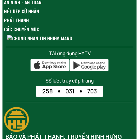
AN NINH - AN TOÀN
NÉT ĐẸP XỨ NHÃN
PHÁT THANH
CÁC CHUYÊN MỤC
Tải ứng dụng HYTV
Số lượt truy cập trang
258
031
703
BÁO VÀ PHÁT THANH, TRUYỀN HÌNH HƯNG