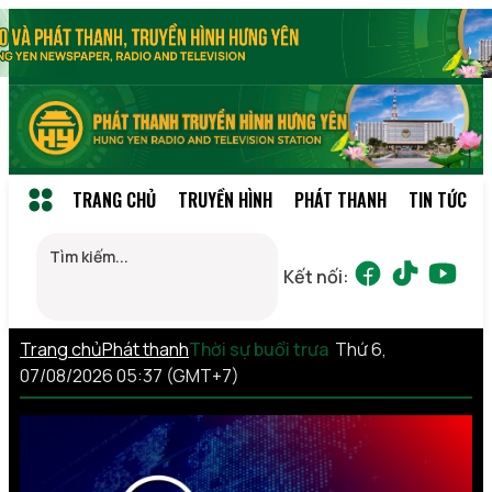
TRANG CHỦ
TRUYỀN HÌNH
PHÁT THANH
TIN TỨC
Kết nối:
Trang chủ
Phát thanh
Thời sự buổi trưa
Thứ 6,
07/08/2026 05:37 (GMT+7)