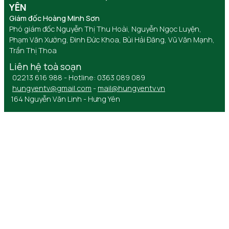
YÊN
Giám đốc Hoàng Minh Sơn
Phó giám đốc Nguyễn Thị Thu Hoài, Nguyễn Ngọc Luyện,
Phạm Văn Xướng, Đinh Đức Khoa, Bùi Hải Đăng, Vũ Văn Mạnh,
Trần Thị Thoa
Liên hệ toà soạn
02213 616 988 - Hotline: 0363 089 089
hungyentv@gmail.com
-
mail@hungyentv.vn
164 Nguyễn Văn Linh - Hưng Yên