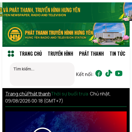
TRANG CHỦ
TRUYỀN HÌNH
PHÁT THANH
TIN TỨC
Kết nối:
Trang chủ
Phát thanh
Thời sự buổi trưa
Chủ nhật,
09/08/2026 00:18 (GMT+7)