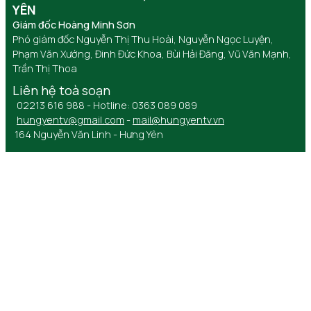
YÊN
Giám đốc Hoàng Minh Sơn
Phó giám đốc Nguyễn Thị Thu Hoài, Nguyễn Ngọc Luyện,
Phạm Văn Xướng, Đinh Đức Khoa, Bùi Hải Đăng, Vũ Văn Mạnh,
Trần Thị Thoa
Liên hệ toà soạn
02213 616 988 - Hotline: 0363 089 089
hungyentv@gmail.com
-
mail@hungyentv.vn
164 Nguyễn Văn Linh - Hưng Yên