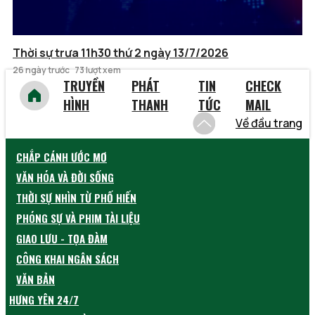
Thời sự trưa 11h30 thứ 2 ngày 13/7/2026
26 ngày trước
73 lượt xem
TRUYỀN
PHÁT
TIN
CHECK
HÌNH
THANH
TỨC
MAIL
Về đầu trang
CHẮP CÁNH ƯỚC MƠ
VĂN HÓA VÀ ĐỜI SỐNG
THỜI SỰ NHÌN TỪ PHỐ HIẾN
PHÓNG SỰ VÀ PHIM TÀI LIỆU
GIAO LƯU - TỌA ĐÀM
CÔNG KHAI NGÂN SÁCH
VĂN BẢN
HƯNG YÊN 24/7