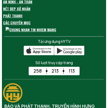
AN NINH - AN TOÀN
NÉT ĐẸP XỨ NHÃN
PHÁT THANH
CÁC CHUYÊN MỤC
Tải ứng dụng HYTV
Số lượt truy cập trang
258
213
113
BÁO VÀ PHÁT THANH, TRUYỀN HÌNH HƯNG