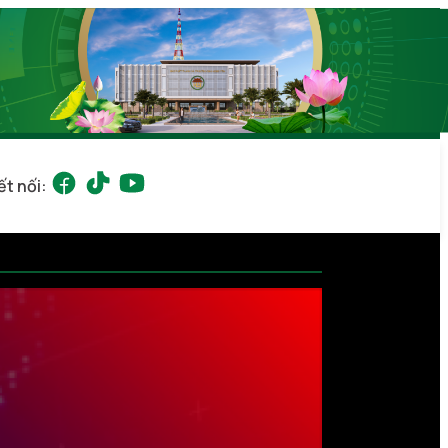
ết nối: