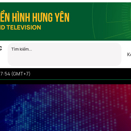
C
K
 17:54 (GMT+7)