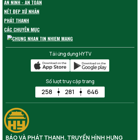
AN NINH - AN TOÀN
NÉT ĐẸP XỨ NHÃN
PHÁT THANH
CÁC CHUYÊN MỤC
Tải ứng dụng HYTV
Số lượt truy cập trang
258
281
646
BÁO VÀ PHÁT THANH, TRUYỀN HÌNH HƯNG