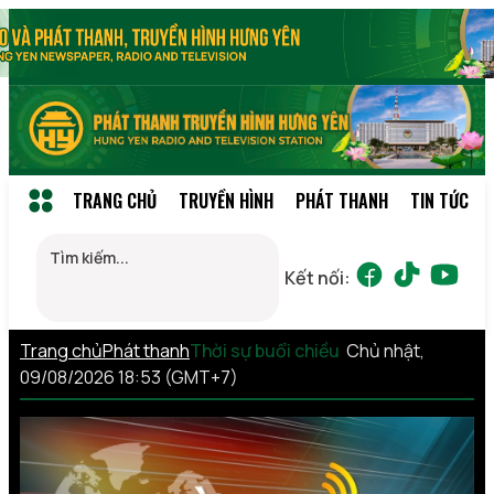
TRANG CHỦ
TRUYỀN HÌNH
PHÁT THANH
TIN TỨC
Kết nối:
Trang chủ
Phát thanh
Thời sự buổi chiều
Chủ nhật,
09/08/2026 18:53 (GMT+7)