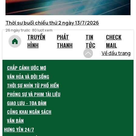
Thời sự buổi chiều thứ 2 ngày 13/7/2026
26 ngày trước
80 lượt xem
TRUYỀN
PHÁT
TIN
CHECK
HÌNH
THANH
TỨC
MAIL
Về đầu trang
CHẮP CÁNH ƯỚC MƠ
VĂN HÓA VÀ ĐỜI SỐNG
THỜI SỰ NHÌN TỪ PHỐ HIẾN
PHÓNG SỰ VÀ PHIM TÀI LIỆU
GIAO LƯU - TỌA ĐÀM
CÔNG KHAI NGÂN SÁCH
VĂN BẢN
HƯNG YÊN 24/7