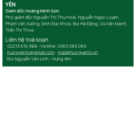
YÊN
Giám đốc Hoàng Minh Sơn
Phó giám đốc Nguyễn Thị Thu Hoài, Nguyễn Ngọc Luyện,
Phạm Văn Xướng, Đinh Đức Khoa, Bùi Hải Đăng, Vũ Văn Mạnh,
Trần Thị Thoa
Liên hệ toà soạn
02213 616 988 - Hotline: 0363 089 089
hungyentv@gmail.com
-
mail@hungyentv.vn
164 Nguyễn Văn Linh - Hưng Yên