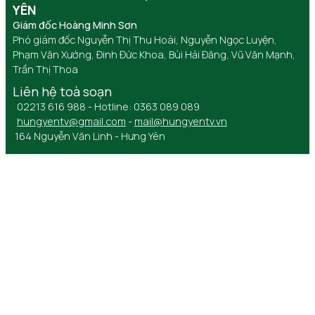
YÊN
Giám đốc Hoàng Minh Sơn
Phó giám đốc Nguyễn Thị Thu Hoài, Nguyễn Ngọc Luyện,
Phạm Văn Xướng, Đinh Đức Khoa, Bùi Hải Đăng, Vũ Văn Mạnh,
Trần Thị Thoa
Liên hệ toà soạn
02213 616 988 - Hotline: 0363 089 089
hungyentv@gmail.com
-
mail@hungyentv.vn
164 Nguyễn Văn Linh - Hưng Yên