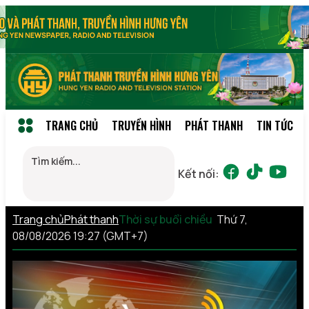
TRANG CHỦ
TRUYỀN HÌNH
PHÁT THANH
TIN TỨC
Kết nối:
Trang chủ
Phát thanh
Thời sự buổi chiều
Thứ 7,
08/08/2026 19:27 (GMT+7)