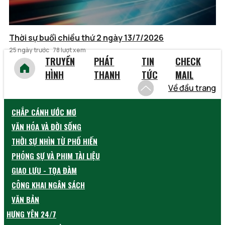
Thời sự buổi chiều thứ 2 ngày 13/7/2026
25 ngày trước
78 lượt xem
TRUYỀN
PHÁT
TIN
CHECK
HÌNH
THANH
TỨC
MAIL
Về đầu trang
CHẮP CÁNH ƯỚC MƠ
VĂN HÓA VÀ ĐỜI SỐNG
THỜI SỰ NHÌN TỪ PHỐ HIẾN
PHÓNG SỰ VÀ PHIM TÀI LIỆU
GIAO LƯU - TỌA ĐÀM
CÔNG KHAI NGÂN SÁCH
VĂN BẢN
HƯNG YÊN 24/7