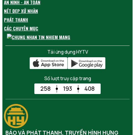
AN NINH - AN TOÀN
NÉT ĐẸP XỨ NHÃN
PHÁT THANH
CÁC CHUYÊN MỤC
Tải ứng dụng HYTV
Số lượt truy cập trang
258
193
408
BÁO VÀ PHÁT THANH, TRUYỀN HÌNH HƯNG