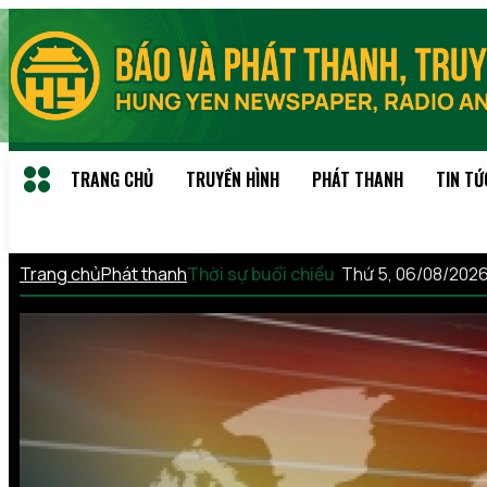
TRANG CHỦ
TRUYỀN HÌNH
PHÁT THANH
TIN TỨ
Trang chủ
Phát thanh
Thời sự buổi chiều
Thứ 5, 06/08/202