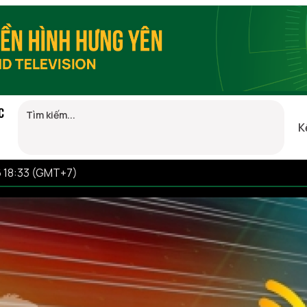
C
K
6 18:33 (GMT+7)