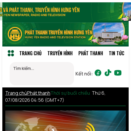
TRANG CHỦ
TRUYỀN HÌNH
PHÁT THANH
TIN TỨC
Kết nối:
Trang chủ
Phát thanh
Thời sự buổi chiều
Thứ 6,
07/08/2026 04:56 (GMT+7)