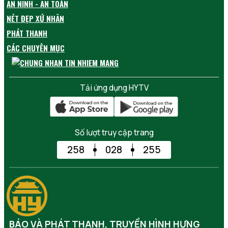
AN NINH - AN TOÀN
NÉT ĐẸP XỨ NHÃN
PHÁT THANH
CÁC CHUYÊN MỤC
Tải ứng dụng HYTV
Số lượt truy cập trang
258
028
255
BÁO VÀ PHÁT THANH, TRUYỀN HÌNH HƯNG