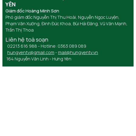
YÊN
Giám đốc Hoàng Minh Sơn
Phó giám đốc Nguyễn Thị Thu Hoài, Nguyễn Ngọc Luyện,
Phạm Văn Xướng, Đinh Đức Khoa, Bùi Hải Đăng, Vũ Văn Mạnh,
Trần Thị Thoa
Liên hệ toà soạn
02213 616 988 - Hotline: 0363 089 089
hungyentv@gmail.com
-
mail@hungyentv.vn
164 Nguyễn Văn Linh - Hưng Yên