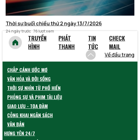
Thời sự buổi chiều thứ 2 ngày 13/7/2026
24 ngày trước
76 lượt xem
TRUYỀN
PHÁT
TIN
CHECK
HÌNH
THANH
TỨC
MAIL
Về đầu trang
CHẮP CÁNH ƯỚC MƠ
VĂN HÓA VÀ ĐỜI SỐNG
THỜI SỰ NHÌN TỪ PHỐ HIẾN
PHÓNG SỰ VÀ PHIM TÀI LIỆU
GIAO LƯU - TỌA ĐÀM
CÔNG KHAI NGÂN SÁCH
VĂN BẢN
HƯNG YÊN 24/7