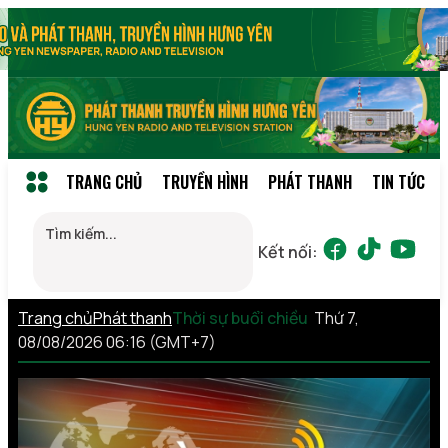
TRANG CHỦ
TRUYỀN HÌNH
PHÁT THANH
TIN TỨC
Kết nối:
Trang chủ
Phát thanh
Thời sự buổi chiều
Thứ 7,
08/08/2026 06:16 (GMT+7)