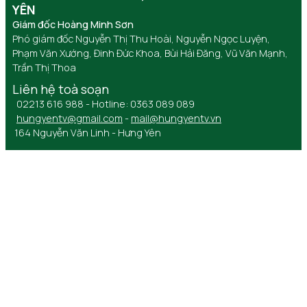
YÊN
Giám đốc Hoàng Minh Sơn
Phó giám đốc Nguyễn Thị Thu Hoài, Nguyễn Ngọc Luyện,
Phạm Văn Xướng, Đinh Đức Khoa, Bùi Hải Đăng, Vũ Văn Mạnh,
Trần Thị Thoa
Liên hệ toà soạn
02213 616 988 - Hotline: 0363 089 089
hungyentv@gmail.com
-
mail@hungyentv.vn
164 Nguyễn Văn Linh - Hưng Yên