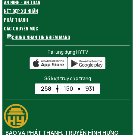
AN NINH - AN TOÀN
NÉT ĐẸP XỨ NHÃN
PHÁT THANH
CÁC CHUYÊN MỤC
Tải ứng dụng HYTV
Số lượt truy cập trang
258
150
931
BÁO VÀ PHÁT THANH, TRUYỀN HÌNH HƯNG