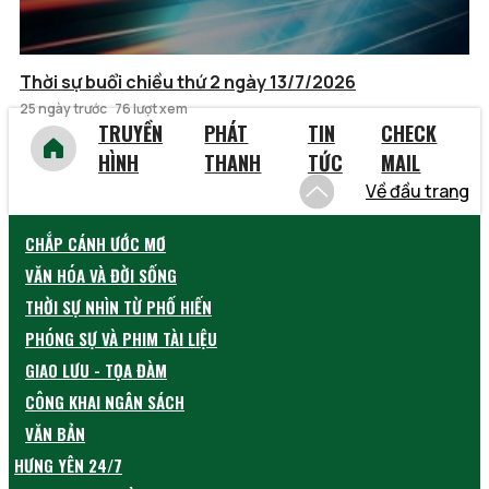
Thời sự buổi chiều thứ 2 ngày 13/7/2026
25 ngày trước
76 lượt xem
TRUYỀN
PHÁT
TIN
CHECK
HÌNH
THANH
TỨC
MAIL
Về đầu trang
CHẮP CÁNH ƯỚC MƠ
VĂN HÓA VÀ ĐỜI SỐNG
THỜI SỰ NHÌN TỪ PHỐ HIẾN
PHÓNG SỰ VÀ PHIM TÀI LIỆU
GIAO LƯU - TỌA ĐÀM
CÔNG KHAI NGÂN SÁCH
VĂN BẢN
HƯNG YÊN 24/7