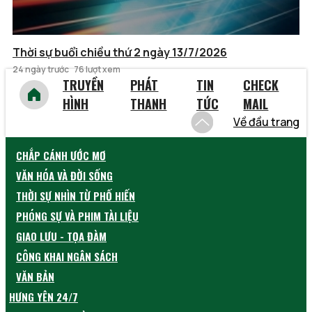
Thời sự buổi chiều thứ 2 ngày 13/7/2026
24 ngày trước
76 lượt xem
TRUYỀN
PHÁT
TIN
CHECK
HÌNH
THANH
TỨC
MAIL
Về đầu trang
CHẮP CÁNH ƯỚC MƠ
VĂN HÓA VÀ ĐỜI SỐNG
THỜI SỰ NHÌN TỪ PHỐ HIẾN
PHÓNG SỰ VÀ PHIM TÀI LIỆU
GIAO LƯU - TỌA ĐÀM
CÔNG KHAI NGÂN SÁCH
VĂN BẢN
HƯNG YÊN 24/7