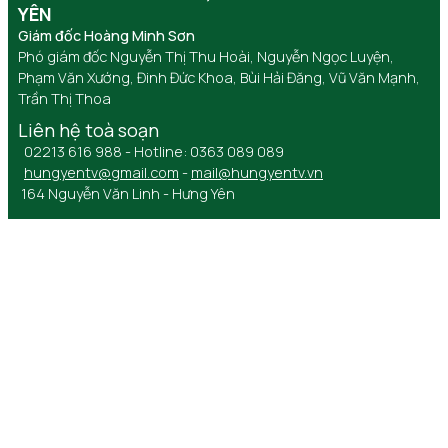
YÊN
Giám đốc Hoàng Minh Sơn
Phó giám đốc Nguyễn Thị Thu Hoài, Nguyễn Ngọc Luyện,
Phạm Văn Xướng, Đinh Đức Khoa, Bùi Hải Đăng, Vũ Văn Mạnh,
Trần Thị Thoa
Liên hệ toà soạn
02213 616 988 - Hotline: 0363 089 089
hungyentv@gmail.com
-
mail@hungyentv.vn
164 Nguyễn Văn Linh - Hưng Yên