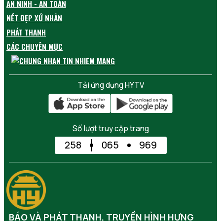
AN NINH - AN TOÀN
NÉT ĐẸP XỨ NHÃN
PHÁT THANH
CÁC CHUYÊN MỤC
Tải ứng dụng HYTV
Số lượt truy cập trang
258
065
969
BÁO VÀ PHÁT THANH, TRUYỀN HÌNH HƯNG