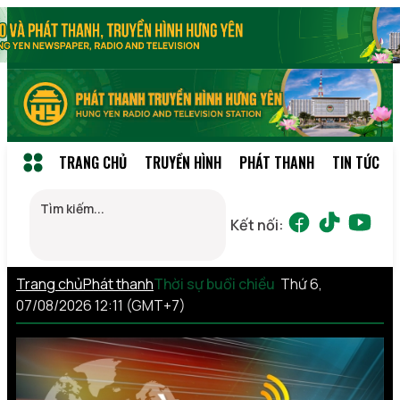
TRANG CHỦ
TRUYỀN HÌNH
PHÁT THANH
TIN TỨC
Kết nối:
Trang chủ
Phát thanh
Thời sự buổi chiều
Thứ 6,
07/08/2026 12:11 (GMT+7)