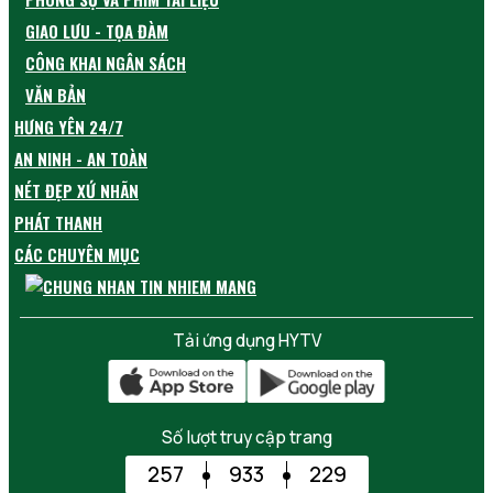
GIAO LƯU - TỌA ĐÀM
CÔNG KHAI NGÂN SÁCH
VĂN BẢN
HƯNG YÊN 24/7
AN NINH - AN TOÀN
NÉT ĐẸP XỨ NHÃN
PHÁT THANH
CÁC CHUYÊN MỤC
Tải ứng dụng HYTV
Số lượt truy cập trang
257
933
229