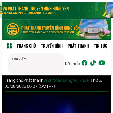
TRANG CHỦ
TRUYỀN HÌNH
PHÁT THANH
TIN TỨC
Kết nối:
Trang chủ
Phát thanh
Đi an toàn sống vui khỏe
Thứ 5,
06/08/2026 06:37 (GMT+7)