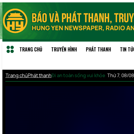
TRANG CHỦ
TRUYỀN HÌNH
PHÁT THANH
TIN TỨ
Trang chủ
Phát thanh
Đi an toàn sống vui khỏe
Thứ 7, 08/0