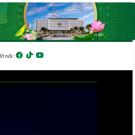
ết nối: