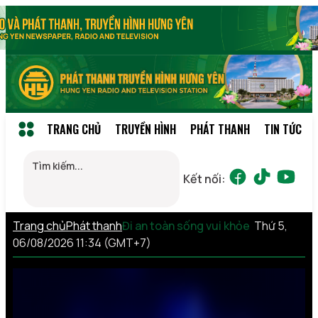
TRANG CHỦ
TRUYỀN HÌNH
PHÁT THANH
TIN TỨC
Kết nối:
Trang chủ
Phát thanh
Đi an toàn sống vui khỏe
Thứ 5,
06/08/2026 11:34 (GMT+7)