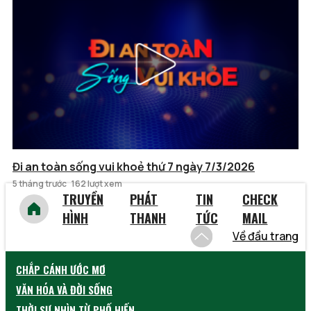
Đi an toàn sống vui khoẻ thứ 7 ngày 7/3/2026
5 tháng trước
162 lượt xem
TRUYỀN
PHÁT
TIN
CHECK
HÌNH
THANH
TỨC
MAIL
Về đầu trang
CHẮP CÁNH ƯỚC MƠ
VĂN HÓA VÀ ĐỜI SỐNG
THỜI SỰ NHÌN TỪ PHỐ HIẾN