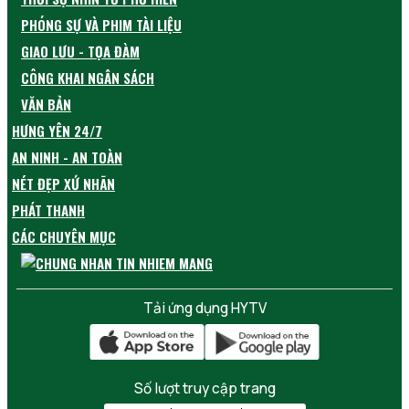
PHÓNG SỰ VÀ PHIM TÀI LIỆU
GIAO LƯU - TỌA ĐÀM
CÔNG KHAI NGÂN SÁCH
VĂN BẢN
HƯNG YÊN 24/7
AN NINH - AN TOÀN
NÉT ĐẸP XỨ NHÃN
PHÁT THANH
CÁC CHUYÊN MỤC
Tải ứng dụng HYTV
Số lượt truy cập trang