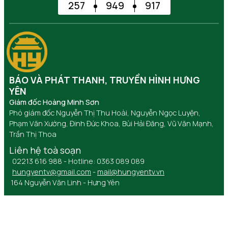
257
949
917
BÁO VÀ PHÁT THANH, TRUYỀN HÌNH HƯNG
YÊN
Giám đốc Hoàng Minh Sơn
Phó giám đốc Nguyễn Thị Thu Hoài, Nguyễn Ngọc Luyện,
Phạm Văn Xướng, Đinh Đức Khoa, Bùi Hải Đăng, Vũ Văn Mạnh,
Trần Thị Thoa
Liên hệ toà soạn
02213 616 988 - Hotline: 0363 089 089
hungyentv@gmail.com
-
mail@hungyentv.vn
164 Nguyễn Văn Linh - Hưng Yên