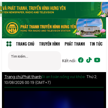
TRANG CHỦ
TRUYỀN HÌNH
PHÁT THANH
TIN TỨC
Kết nối:
Trang chủ
Phát thanh
Đi an toàn sống vui khỏe
Thứ 2,
10/08/2026 00:19 (GMT+7)