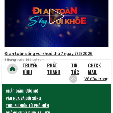
Đi an toàn sống vui khoẻ thứ 7 ngày 7/3/2026
5 tháng trước
164 lượt xem
TRUYỀN
PHÁT
TIN
CHECK
HÌNH
THANH
TỨC
MAIL
Về đầu trang
CHẮP CÁNH ƯỚC MƠ
VĂN HÓA VÀ ĐỜI SỐNG
THỜI SỰ NHÌN TỪ PHỐ HIẾN
PHÓNG SỰ VÀ PHIM TÀI LIỆU