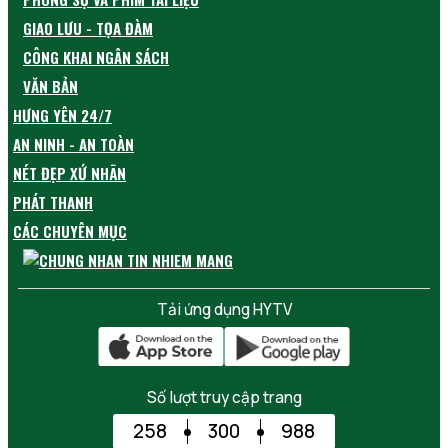
GIAO LƯU - TỌA ĐÀM
CÔNG KHAI NGÂN SÁCH
VĂN BẢN
HƯNG YÊN 24/7
AN NINH - AN TOÀN
NÉT ĐẸP XỨ NHÃN
PHÁT THANH
CÁC CHUYÊN MỤC
Tải ứng dụng HYTV
Số lượt truy cập trang
258
300
988