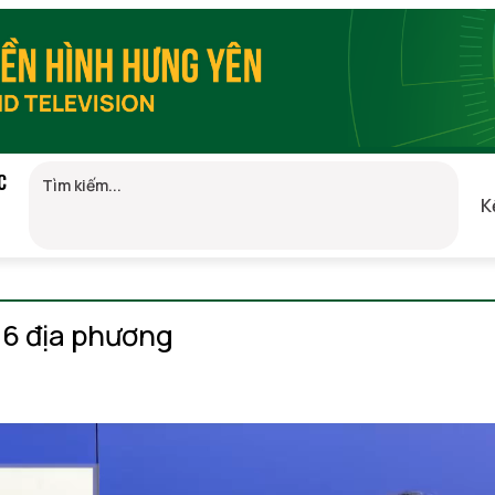
C
K
GMT+7)
 16 địa phương