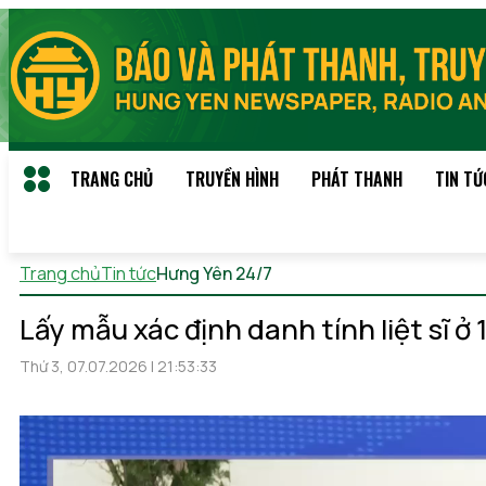
TRANG CHỦ
TRUYỀN HÌNH
PHÁT THANH
TIN TỨ
Trang chủ
Tin tức
Hưng Yên 24/7
Thứ 7, 08/08/2026 11:50
(
Lấy mẫu xác định danh tính liệt sĩ ở
Thứ 3, 07.07.2026 | 21:53:33