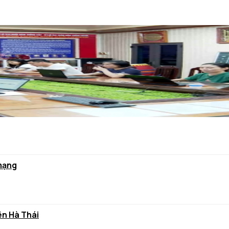
 mạng
ên Hà Thái