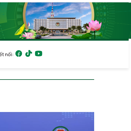
ết nối: