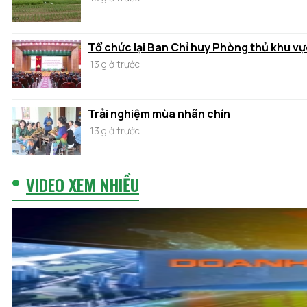
Tổ chức lại Ban Chỉ huy Phòng thủ khu vự
13 giờ trước
Trải nghiệm mùa nhãn chín
13 giờ trước
VIDEO XEM NHIỀU