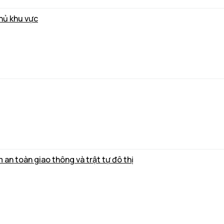
thủ khu vực
m an toàn giao thông và trật tự đô thị