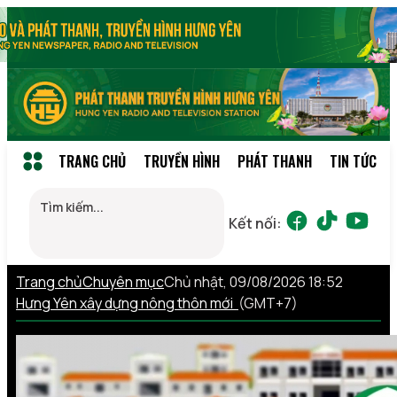
TRANG CHỦ
TRUYỀN HÌNH
PHÁT THANH
TIN TỨC
Kết nối:
Trang chủ
Chuyên mục
Chủ nhật, 09/08/2026 18:52
Hưng Yên xây dựng nông thôn mới
(GMT+7)