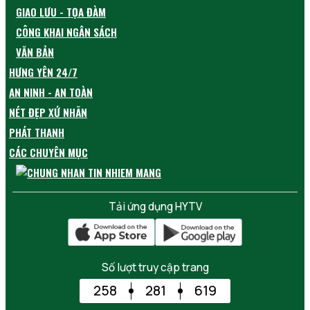
GIAO LƯU - TỌA ĐÀM
CÔNG KHAI NGÂN SÁCH
VĂN BẢN
HƯNG YÊN 24/7
AN NINH - AN TOÀN
NÉT ĐẸP XỨ NHÃN
PHÁT THANH
CÁC CHUYÊN MỤC
Tải ứng dụng HYTV
Số lượt truy cập trang
258
281
619