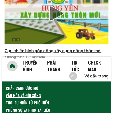
Cựu chiến binh góp công xây dựng nông thôn mới
3 tháng trước
1.7K lượt xem
TRUYỀN
PHÁT
TIN
CHECK
HÌNH
THANH
TỨC
MAIL
Về đầu trang
CHẮP CÁNH ƯỚC MƠ
VĂN HÓA VÀ ĐỜI SỐNG
THỜI SỰ NHÌN TỪ PHỐ HIẾN
PHÓNG SỰ VÀ PHIM TÀI LIỆU