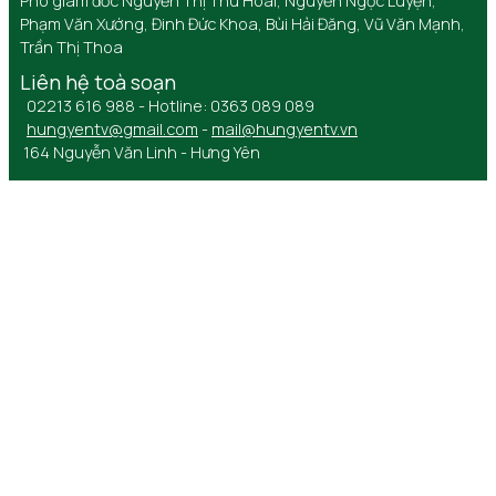
Phó giám đốc Nguyễn Thị Thu Hoài, Nguyễn Ngọc Luyện,
Phạm Văn Xướng, Đinh Đức Khoa, Bùi Hải Đăng, Vũ Văn Mạnh,
Trần Thị Thoa
Liên hệ toà soạn
02213 616 988 - Hotline: 0363 089 089
hungyentv@gmail.com
-
mail@hungyentv.vn
164 Nguyễn Văn Linh - Hưng Yên