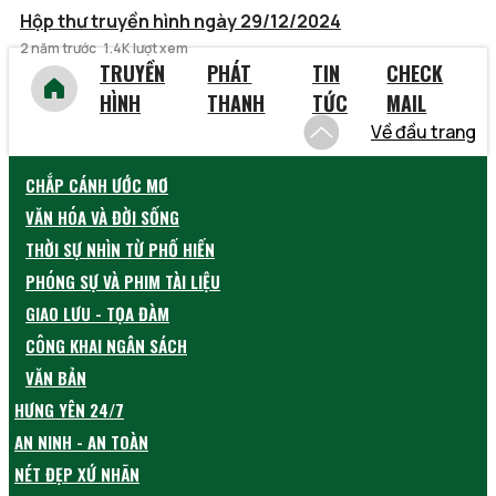
Hộp thư truyền hình ngày 29/12/2024
2 năm trước
1.4K lượt xem
TRUYỀN
PHÁT
TIN
CHECK
HÌNH
THANH
TỨC
MAIL
Về đầu trang
CHẮP CÁNH ƯỚC MƠ
VĂN HÓA VÀ ĐỜI SỐNG
THỜI SỰ NHÌN TỪ PHỐ HIẾN
PHÓNG SỰ VÀ PHIM TÀI LIỆU
GIAO LƯU - TỌA ĐÀM
CÔNG KHAI NGÂN SÁCH
VĂN BẢN
HƯNG YÊN 24/7
AN NINH - AN TOÀN
NÉT ĐẸP XỨ NHÃN