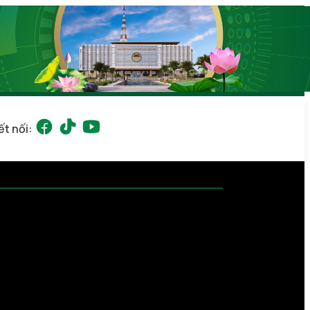
ết nối: