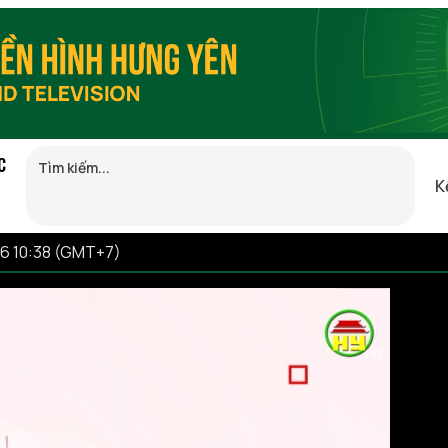
C
K
26 10:38 (GMT+7)