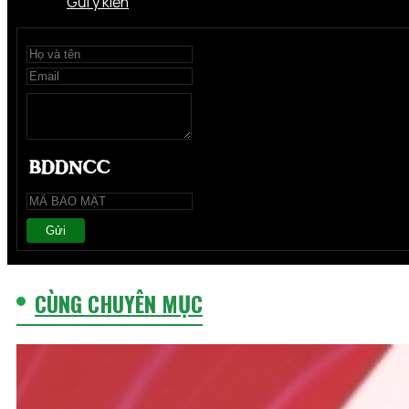
Gửi ý kiến
Gửi
CÙNG CHUYÊN MỤC