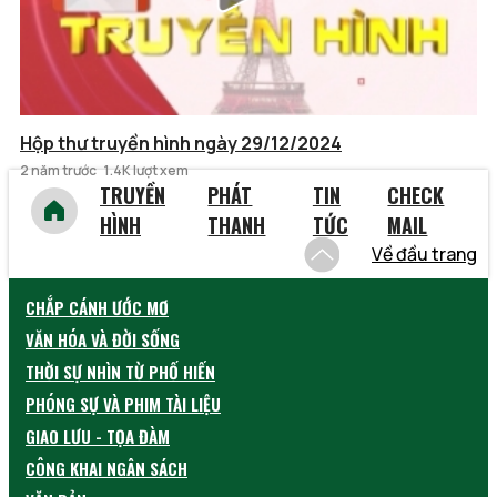
Hộp thư truyền hình ngày 29/12/2024
2 năm trước
1.4K lượt xem
TRUYỀN
PHÁT
TIN
CHECK
HÌNH
THANH
TỨC
MAIL
Về đầu trang
CHẮP CÁNH ƯỚC MƠ
VĂN HÓA VÀ ĐỜI SỐNG
THỜI SỰ NHÌN TỪ PHỐ HIẾN
PHÓNG SỰ VÀ PHIM TÀI LIỆU
GIAO LƯU - TỌA ĐÀM
CÔNG KHAI NGÂN SÁCH