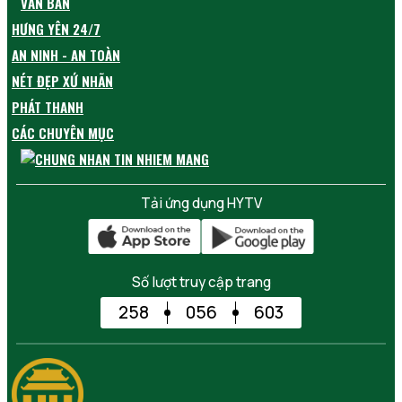
VĂN BẢN
HƯNG YÊN 24/7
AN NINH - AN TOÀN
NÉT ĐẸP XỨ NHÃN
PHÁT THANH
CÁC CHUYÊN MỤC
Tải ứng dụng HYTV
Số lượt truy cập trang
258
056
603