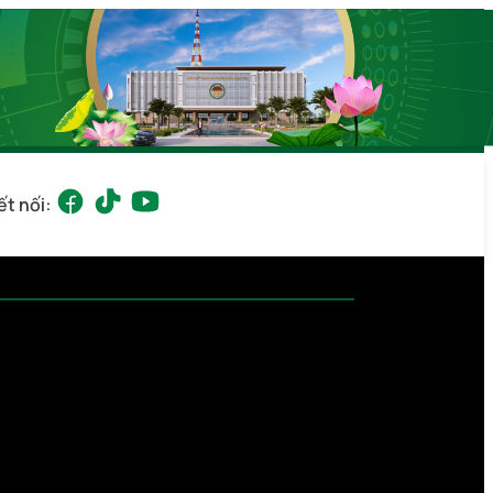
ết nối: