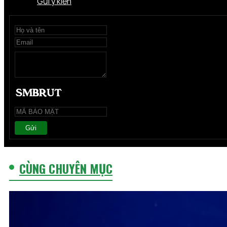
Gửi ý kiến
Gửi
CÙNG CHUYÊN MỤC