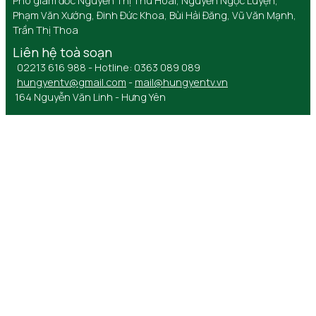
Phó giám đốc Nguyễn Thị Thu Hoài, Nguyễn Ngọc Luyện,
Phạm Văn Xướng, Đinh Đức Khoa, Bùi Hải Đăng, Vũ Văn Mạnh,
Trần Thị Thoa
Liên hệ toà soạn
02213 616 988 - Hotline: 0363 089 089
hungyentv@gmail.com
-
mail@hungyentv.vn
164 Nguyễn Văn Linh - Hưng Yên