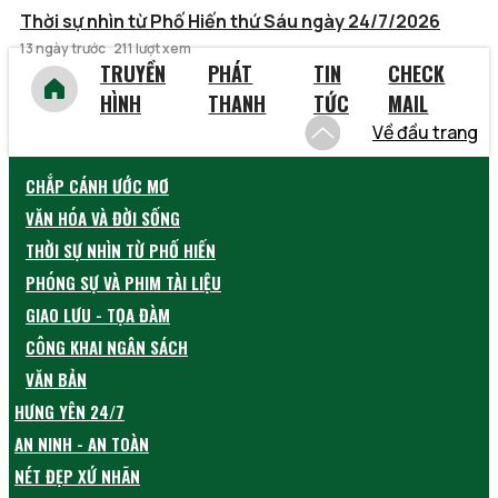
Thời sự nhìn từ Phố Hiến thứ Sáu ngày 24/7/2026
13 ngày trước
211 lượt xem
TRUYỀN
PHÁT
TIN
CHECK
HÌNH
THANH
TỨC
MAIL
Về đầu trang
CHẮP CÁNH ƯỚC MƠ
VĂN HÓA VÀ ĐỜI SỐNG
THỜI SỰ NHÌN TỪ PHỐ HIẾN
PHÓNG SỰ VÀ PHIM TÀI LIỆU
GIAO LƯU - TỌA ĐÀM
CÔNG KHAI NGÂN SÁCH
VĂN BẢN
HƯNG YÊN 24/7
AN NINH - AN TOÀN
NÉT ĐẸP XỨ NHÃN