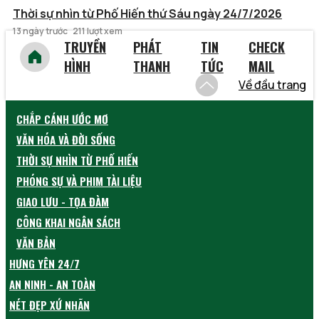
Thời sự nhìn từ Phố Hiến thứ Sáu ngày 24/7/2026
13 ngày trước
211 lượt xem
TRUYỀN
PHÁT
TIN
CHECK
HÌNH
THANH
TỨC
MAIL
Về đầu trang
CHẮP CÁNH ƯỚC MƠ
VĂN HÓA VÀ ĐỜI SỐNG
THỜI SỰ NHÌN TỪ PHỐ HIẾN
PHÓNG SỰ VÀ PHIM TÀI LIỆU
GIAO LƯU - TỌA ĐÀM
CÔNG KHAI NGÂN SÁCH
VĂN BẢN
HƯNG YÊN 24/7
AN NINH - AN TOÀN
NÉT ĐẸP XỨ NHÃN