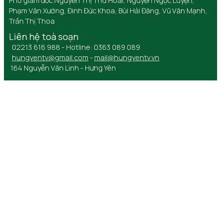
Phó giám đốc Nguyễn Thị Thu Hoài, Nguyễn Ngọc Luyện,
Phạm Văn Xướng, Đinh Đức Khoa, Bùi Hải Đăng, Vũ Văn Mạnh,
Trần Thị Thoa
Liên hệ toà soạn
02213 616 988 - Hotline: 0363 089 089
hungyentv@gmail.com
-
mail@hungyentv.vn
164 Nguyễn Văn Linh - Hưng Yên