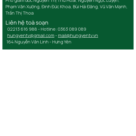
Phó giám đốc Nguyễn Thị Thu Hoài, Nguyễn Ngọc Luyện,
Phạm Văn Xướng, Đinh Đức Khoa, Bùi Hải Đăng, Vũ Văn Mạnh,
Trần Thị Thoa
Liên hệ toà soạn
02213 616 988 - Hotline: 0363 089 089
hungyentv@gmail.com
-
mail@hungyentv.vn
164 Nguyễn Văn Linh - Hưng Yên