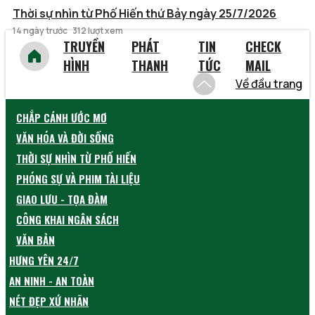
Thời sự nhìn từ Phố Hiến thứ Bảy ngày 25/7/2026
14 ngày trước
312 lượt xem
TRUYỀN
PHÁT
TIN
CHECK
HÌNH
THANH
TỨC
MAIL
Về đầu trang
CHẮP CÁNH ƯỚC MƠ
VĂN HÓA VÀ ĐỜI SỐNG
THỜI SỰ NHÌN TỪ PHỐ HIẾN
PHÓNG SỰ VÀ PHIM TÀI LIỆU
GIAO LƯU - TỌA ĐÀM
CÔNG KHAI NGÂN SÁCH
VĂN BẢN
HƯNG YÊN 24/7
AN NINH - AN TOÀN
NÉT ĐẸP XỨ NHÃN