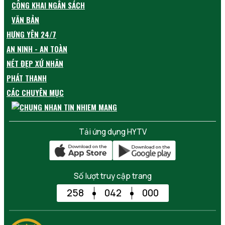
CÔNG KHAI NGÂN SÁCH
VĂN BẢN
HƯNG YÊN 24/7
AN NINH - AN TOÀN
NÉT ĐẸP XỨ NHÃN
PHÁT THANH
CÁC CHUYÊN MỤC
Tải ứng dụng HYTV
Số lượt truy cập trang
258
042
000