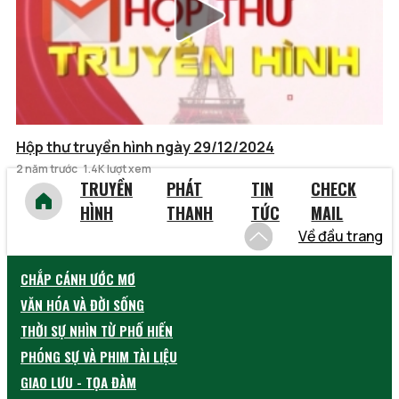
Hộp thư truyền hình ngày 29/12/2024
2 năm trước
1.4K lượt xem
TRUYỀN
PHÁT
TIN
CHECK
HÌNH
THANH
TỨC
MAIL
Về đầu trang
CHẮP CÁNH ƯỚC MƠ
VĂN HÓA VÀ ĐỜI SỐNG
THỜI SỰ NHÌN TỪ PHỐ HIẾN
PHÓNG SỰ VÀ PHIM TÀI LIỆU
GIAO LƯU - TỌA ĐÀM