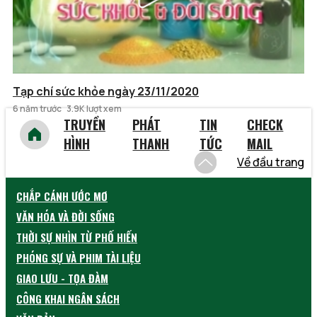
Tạp chí sức khỏe ngày 23/11/2020
6 năm trước
3.9K lượt xem
TRUYỀN
PHÁT
TIN
CHECK
HÌNH
THANH
TỨC
MAIL
Về đầu trang
CHẮP CÁNH ƯỚC MƠ
VĂN HÓA VÀ ĐỜI SỐNG
THỜI SỰ NHÌN TỪ PHỐ HIẾN
PHÓNG SỰ VÀ PHIM TÀI LIỆU
GIAO LƯU - TỌA ĐÀM
CÔNG KHAI NGÂN SÁCH