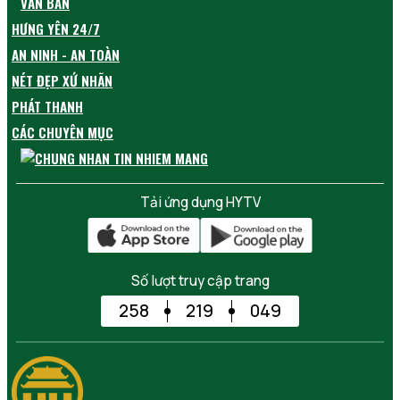
VĂN BẢN
HƯNG YÊN 24/7
AN NINH - AN TOÀN
NÉT ĐẸP XỨ NHÃN
PHÁT THANH
CÁC CHUYÊN MỤC
Tải ứng dụng HYTV
Số lượt truy cập trang
258
219
049