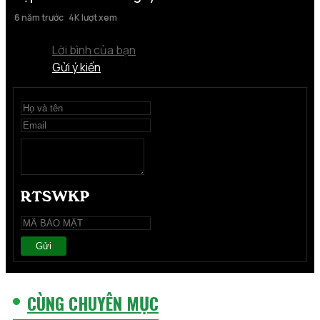
6 năm trước
4K lượt xem
Lời bình của bạn
Gửi ý kiến
Gửi
CÙNG CHUYÊN MỤC