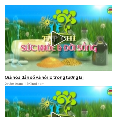
Già hóa dân số và nỗi lo trong tương lai
2 năm trước
1.9K lượt xem