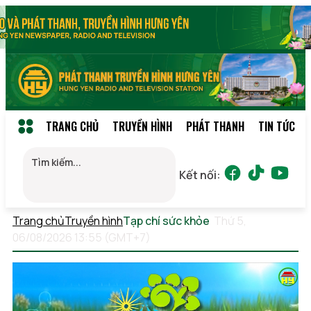
TRANG CHỦ
TRUYỀN HÌNH
PHÁT THANH
TIN TỨC
Kết nối:
Trang chủ
Truyền hình
Tạp chí sức khỏe
Thứ 5,
06/08/2026 13:55 (GMT+7)