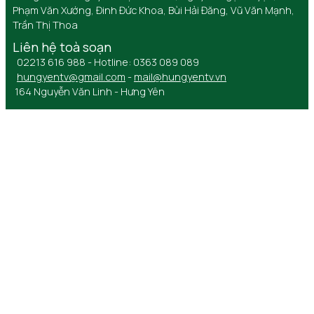
Phạm Văn Xướng, Đinh Đức Khoa, Bùi Hải Đăng, Vũ Văn Mạnh,
Trần Thị Thoa
Liên hệ toà soạn
02213 616 988 - Hotline: 0363 089 089
hungyentv@gmail.com
-
mail@hungyentv.vn
164 Nguyễn Văn Linh - Hưng Yên