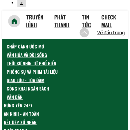
»
TRUYỀN
PHÁT
TIN
CHECK
HÌNH
THANH
TỨC
MAIL
Về đầu trang
CHẮP CÁNH ƯỚC MƠ
VĂN HÓA VÀ ĐỜI SỐNG
THỜI SỰ NHÌN TỪ PHỐ HIẾN
PHÓNG SỰ VÀ PHIM TÀI LIỆU
GIAO LƯU - TỌA ĐÀM
CÔNG KHAI NGÂN SÁCH
VĂN BẢN
HƯNG YÊN 24/7
AN NINH - AN TOÀN
NÉT ĐẸP XỨ NHÃN