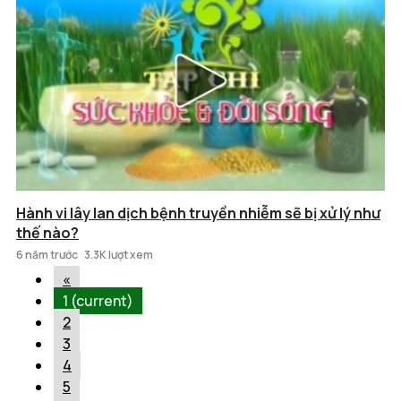
Hành vi lây lan dịch bệnh truyền nhiễm sẽ bị xử lý như
thế nào?
6 năm trước
3.3K lượt xem
«
1
(current)
2
3
4
5