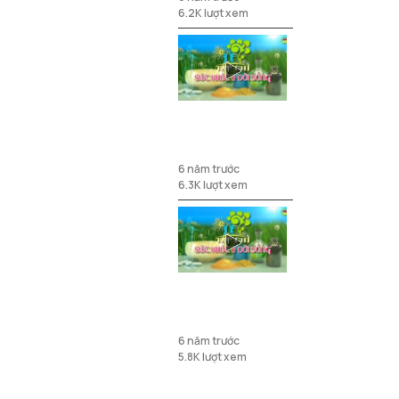
6.2K lượt xem
Tạp chí sức
khỏe ngày
04/01/2021
6 năm trước
6.3K lượt xem
Tạp chí sức
khỏe ngày
28/12/2020
6 năm trước
5.8K lượt xem