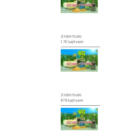
Hiểu đúng về
viêm tai giữa
2 năm trước
1.7K lượt xem
Chuyện của
những gia đình
có con bị bại
2 năm trước
não
879 lượt xem