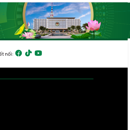
ết nối: