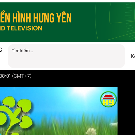
C
K
 08:01 (GMT+7)