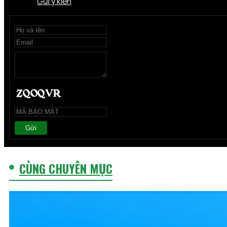
Gửi ý kiến
Gửi
CÙNG CHUYÊN MỤC