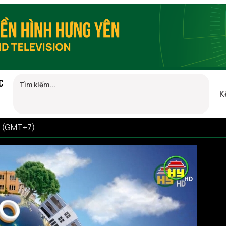
C
K
7 (GMT+7)