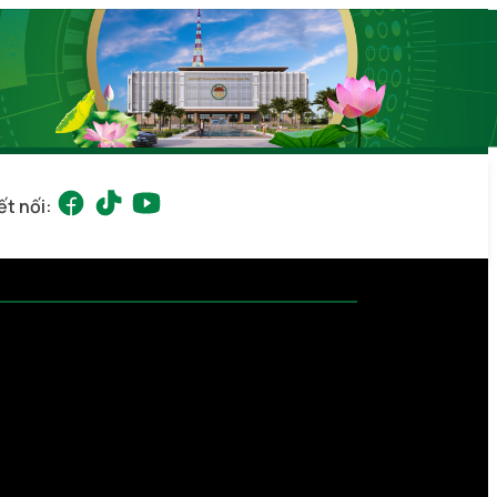
ết nối: