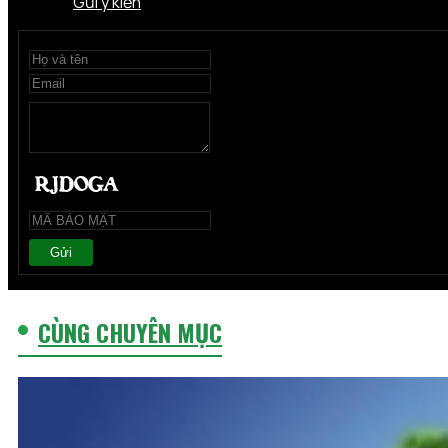
Gửi ý kiến
Gửi
CÙNG CHUYÊN MỤC