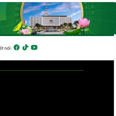
ết nối: