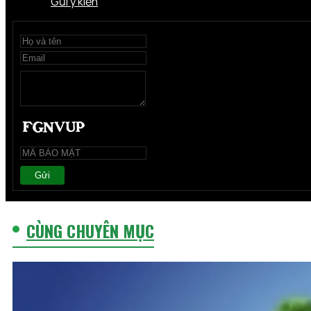
Gửi ý kiến
Gửi
CÙNG CHUYÊN MỤC