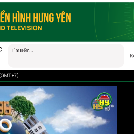
C
K
4 (GMT+7)