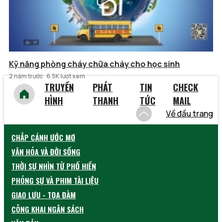
Kỹ năng phòng cháy chữa cháy cho học sinh
2 năm trước
6.5K lượt xem
TRUYỀN
PHÁT
TIN
CHECK
HÌNH
THANH
TỨC
MAIL
Về đầu trang
CHẮP CÁNH ƯỚC MƠ
VĂN HÓA VÀ ĐỜI SỐNG
THỜI SỰ NHÌN TỪ PHỐ HIẾN
PHÓNG SỰ VÀ PHIM TÀI LIỆU
GIAO LƯU - TỌA ĐÀM
CÔNG KHAI NGÂN SÁCH