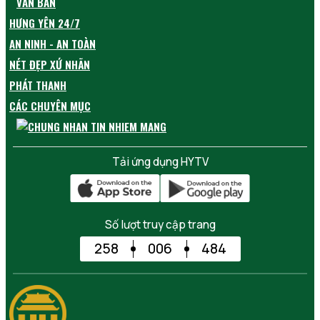
VĂN BẢN
HƯNG YÊN 24/7
AN NINH - AN TOÀN
NÉT ĐẸP XỨ NHÃN
PHÁT THANH
CÁC CHUYÊN MỤC
Tải ứng dụng HYTV
Số lượt truy cập trang
258
006
484