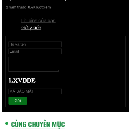
2 năm trước
8.4K lượt xem
Lời bình của bạn
Gửi ý kiến
Gửi
CÙNG CHUYÊN MỤC