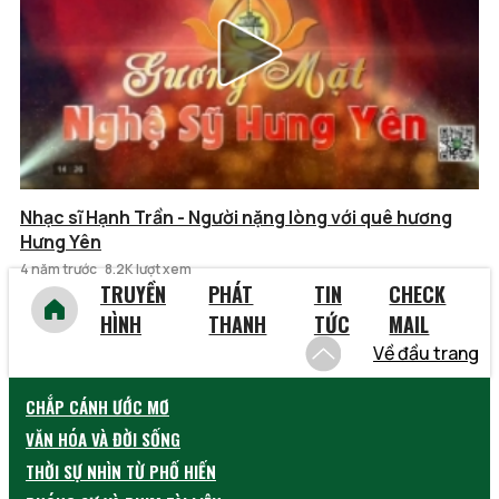
Nhạc sĩ Hạnh Trần - Người nặng lòng với quê hương
Hưng Yên
4 năm trước
8.2K lượt xem
TRUYỀN
PHÁT
TIN
CHECK
HÌNH
THANH
TỨC
MAIL
Về đầu trang
CHẮP CÁNH ƯỚC MƠ
VĂN HÓA VÀ ĐỜI SỐNG
THỜI SỰ NHÌN TỪ PHỐ HIẾN