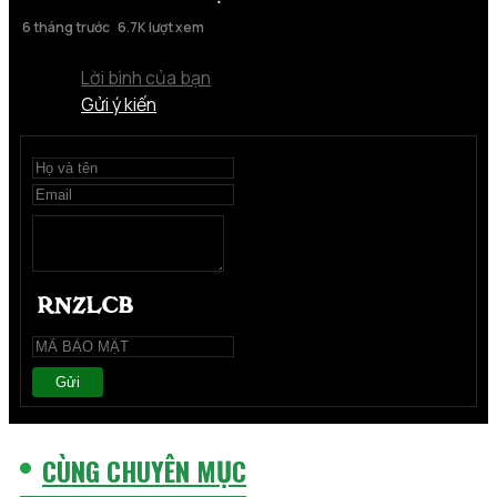
6 tháng trước
6.7K lượt xem
Lời bình của bạn
Gửi ý kiến
Gửi
CÙNG CHUYÊN MỤC