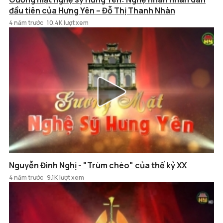
đầu tiên của Hưng Yên – Đỗ Thị Thanh Nhàn
4 năm trước
10.4K lượt xem
Nguyễn Đình Nghị - "Trùm chèo" của thế kỷ XX
4 năm trước
9.1K lượt xem