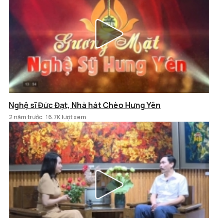
Nghệ sĩ Đức Đạt, Nhà hát Chèo Hưng Yên
2 năm trước
16.7K lượt xem