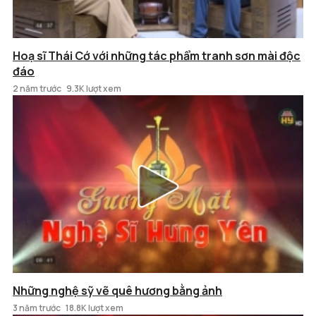
Hoạ sĩ Thái Cớ với những tác phẩm tranh sơn mài độc
đáo
2 năm trước
9.3K lượt xem
Những nghệ sỹ vẽ quê hương bằng ảnh
3 năm trước
18.8K lượt xem