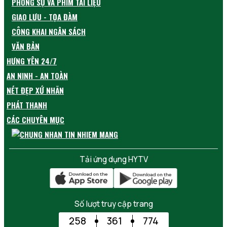
PHÓNG SỰ VÀ PHIM TÀI LIỆU
GIAO LƯU - TỌA ĐÀM
CÔNG KHAI NGÂN SÁCH
VĂN BẢN
HƯNG YÊN 24/7
AN NINH - AN TOÀN
NÉT ĐẸP XỨ NHÃN
PHÁT THANH
CÁC CHUYÊN MỤC
Tải ứng dụng HYTV
Số lượt truy cập trang
258
361
774