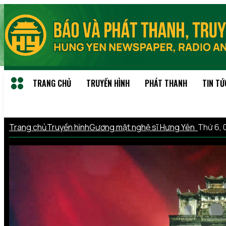
TRANG CHỦ
TRUYỀN HÌNH
PHÁT THANH
TIN TỨ
Trang chủ
Truyền hình
Gương mặt nghệ sĩ Hưng Yên
Thứ 6, 