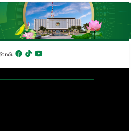
ết nối: