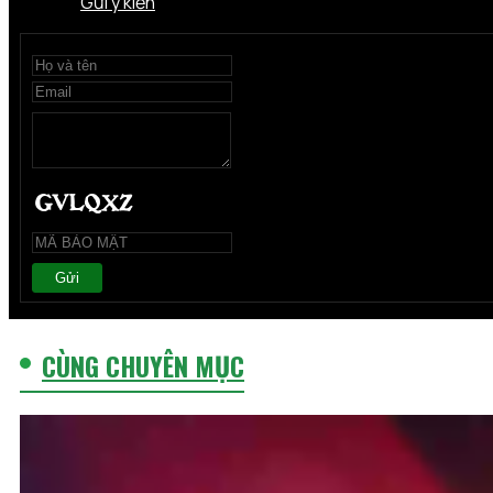
Gửi ý kiến
Gửi
CÙNG CHUYÊN MỤC