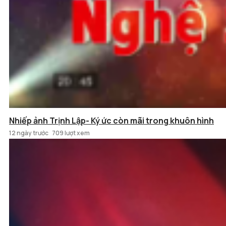
Nhiếp ảnh Trịnh Lập- Ký ức còn mãi trong khuôn hình
12 ngày trước
709 lượt xem