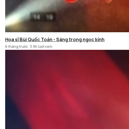
Họa sĩ Bùi Quốc Toản - Sáng trong ngọc kính
6 tháng trước
3.9K lượt xem