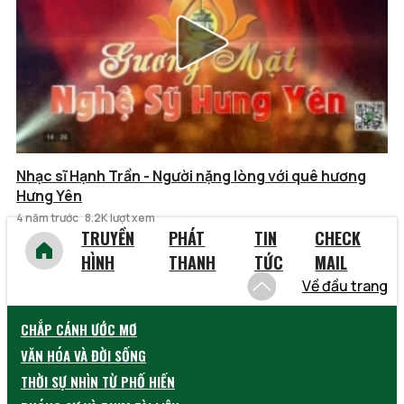
Nhạc sĩ Hạnh Trần - Người nặng lòng với quê hương
Hưng Yên
4 năm trước
8.2K lượt xem
TRUYỀN
PHÁT
TIN
CHECK
HÌNH
THANH
TỨC
MAIL
Về đầu trang
CHẮP CÁNH ƯỚC MƠ
VĂN HÓA VÀ ĐỜI SỐNG
THỜI SỰ NHÌN TỪ PHỐ HIẾN