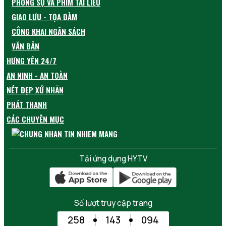
PHÓNG SỰ VÀ PHIM TÀI LIỆU
GIAO LƯU - TỌA ĐÀM
CÔNG KHAI NGÂN SÁCH
VĂN BẢN
HƯNG YÊN 24/7
AN NINH - AN TOÀN
NÉT ĐẸP XỨ NHÃN
PHÁT THANH
CÁC CHUYÊN MỤC
Tải ứng dụng HYTV
Số lượt truy cập trang
258
143
094