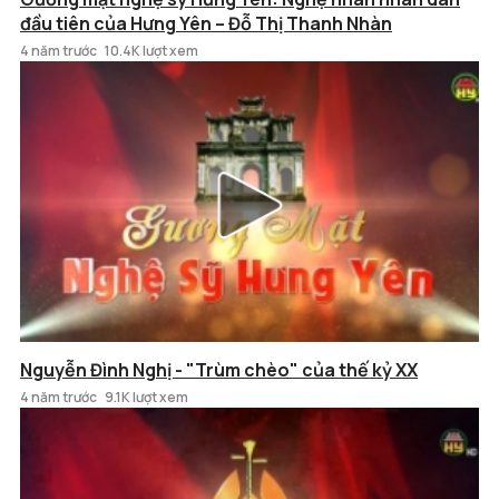
đầu tiên của Hưng Yên – Đỗ Thị Thanh Nhàn
4 năm trước
10.4K lượt xem
Nguyễn Đình Nghị - "Trùm chèo" của thế kỷ XX
4 năm trước
9.1K lượt xem