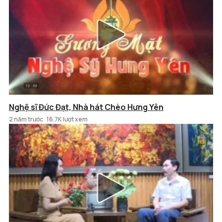
Nghệ sĩ Đức Đạt, Nhà hát Chèo Hưng Yên
2 năm trước
16.7K lượt xem