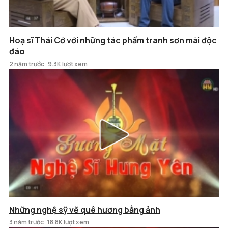
Hoạ sĩ Thái Cớ với những tác phẩm tranh sơn mài độc
đáo
2 năm trước
9.3K lượt xem
Những nghệ sỹ vẽ quê hương bằng ảnh
3 năm trước
18.8K lượt xem