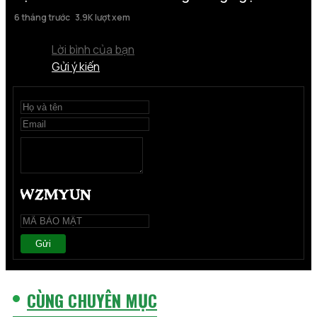
6 tháng trước
3.9K lượt xem
Lời bình của bạn
Gửi ý kiến
Gửi
CÙNG CHUYÊN MỤC