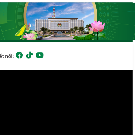
ết nối: