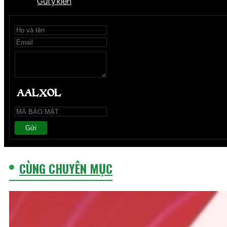
Gửi ý kiến
Gửi
CÙNG CHUYÊN MỤC