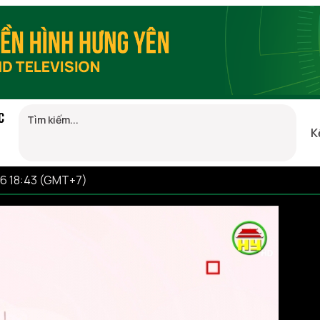
C
K
26 18:43 (GMT+7)