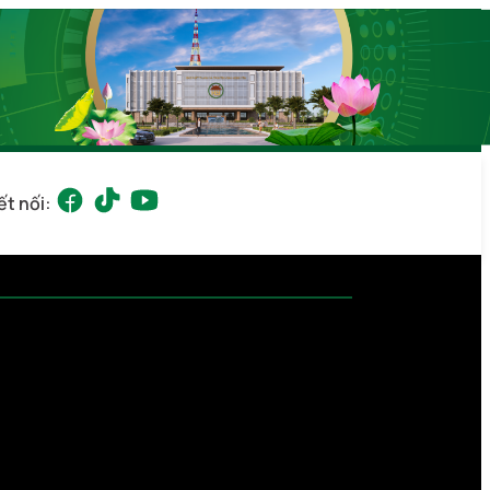
ết nối: