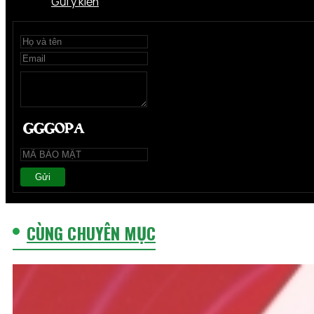
Gửi ý kiến
Gửi
CÙNG CHUYÊN MỤC