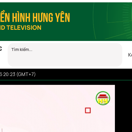
C
K
26 20:23 (GMT+7)