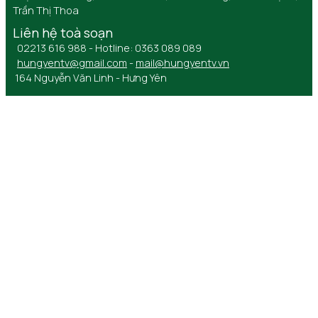
Trần Thị Thoa
Liên hệ toà soạn
02213 616 988 - Hotline: 0363 089 089
hungyentv@gmail.com
-
mail@hungyentv.vn
164 Nguyễn Văn Linh - Hưng Yên