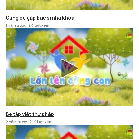
Cùng bé gặp bác sĩ nha khoa
1 năm trước
2K lượt xem
Bé tập viết thư pháp
2 năm trước
2.1K lượt xem