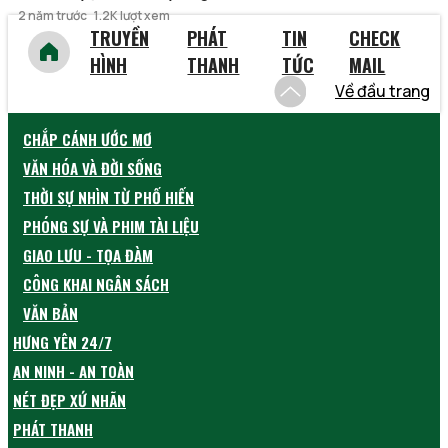
2 năm trước
1.2K lượt xem
TRUYỀN
PHÁT
TIN
CHECK
HÌNH
THANH
TỨC
MAIL
Về đầu trang
CHẮP CÁNH ƯỚC MƠ
VĂN HÓA VÀ ĐỜI SỐNG
THỜI SỰ NHÌN TỪ PHỐ HIẾN
PHÓNG SỰ VÀ PHIM TÀI LIỆU
GIAO LƯU - TỌA ĐÀM
CÔNG KHAI NGÂN SÁCH
VĂN BẢN
HƯNG YÊN 24/7
AN NINH - AN TOÀN
NÉT ĐẸP XỨ NHÃN
PHÁT THANH