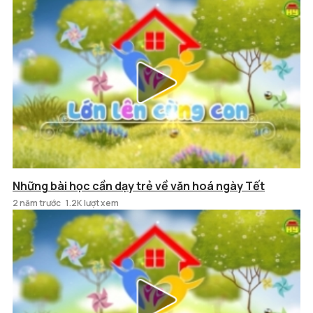
Những bài học cần dạy trẻ về văn hoá ngày Tết
2 năm trước
1.2K lượt xem