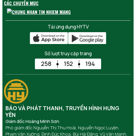
CÁC CHUYÊN MỤC
Tải ứng dụng HYTV
Số lượt truy cập trang
258
152
194
BÁO VÀ PHÁT THANH, TRUYỀN HÌNH HƯNG
YÊN
Giám đốc Hoàng Minh Sơn
Phó giám đốc Nguyễn Thị Thu Hoài, Nguyễn Ngọc Luyện,
Phạm Văn Xướng, Đinh Đức Khoa, Bùi Hải Đăng, Vũ Văn Mạnh,