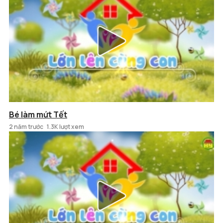
Bé làm mứt Tết
2 năm trước
1.3K lượt xem