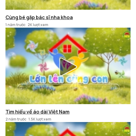
Cùng bé gặp bác sĩ nha khoa
1 năm trước
2K lượt xem
Tìm hiểu về áo dài Việt Nam
2 năm trước
1.5K lượt xem