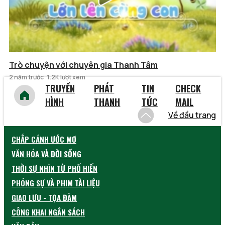
Trò chuyện với chuyên gia Thanh Tâm
2 năm trước
1.2K lượt xem
TRUYỀN
PHÁT
TIN
CHECK
HÌNH
THANH
TỨC
MAIL
Về đầu trang
CHẮP CÁNH ƯỚC MƠ
VĂN HÓA VÀ ĐỜI SỐNG
THỜI SỰ NHÌN TỪ PHỐ HIẾN
PHÓNG SỰ VÀ PHIM TÀI LIỆU
GIAO LƯU - TỌA ĐÀM
CÔNG KHAI NGÂN SÁCH