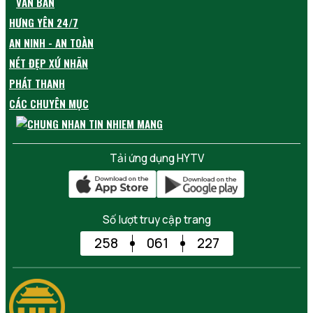
VĂN BẢN
HƯNG YÊN 24/7
AN NINH - AN TOÀN
NÉT ĐẸP XỨ NHÃN
PHÁT THANH
CÁC CHUYÊN MỤC
Tải ứng dụng HYTV
Số lượt truy cập trang
258
061
227