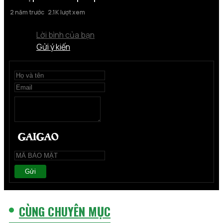
2 năm trước
2.1K lượt xem
Lời bình của bạn
Gửi ý kiến
Gửi
CÙNG CHUYÊN MỤC