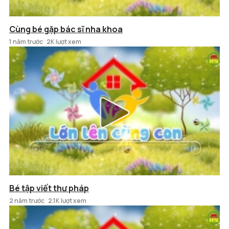
Cùng bé gặp bác sĩ nha khoa
1 năm trước
2K lượt xem
Bé tập viết thư pháp
2 năm trước
2.1K lượt xem