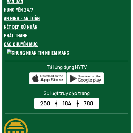
VĂN BẢN
HƯNG YÊN 24/7
AN NINH - AN TOÀN
NÉT ĐẸP XỨ NHÃN
PHÁT THANH
CÁC CHUYÊN MỤC
Tải ứng dụng HYTV
Số lượt truy cập trang
258
184
788