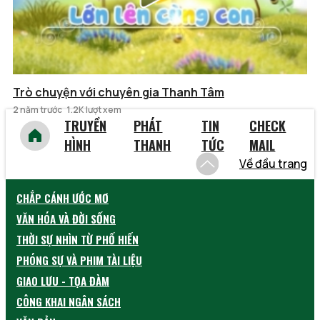
Trò chuyện với chuyên gia Thanh Tâm
2 năm trước
1.2K lượt xem
TRUYỀN
PHÁT
TIN
CHECK
HÌNH
THANH
TỨC
MAIL
Về đầu trang
CHẮP CÁNH ƯỚC MƠ
VĂN HÓA VÀ ĐỜI SỐNG
THỜI SỰ NHÌN TỪ PHỐ HIẾN
PHÓNG SỰ VÀ PHIM TÀI LIỆU
GIAO LƯU - TỌA ĐÀM
CÔNG KHAI NGÂN SÁCH