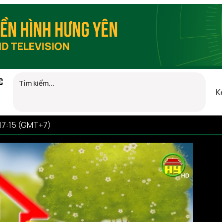
C
K
 17:15 (GMT+7)