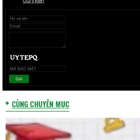
Gửi ý kiến
Gửi
CÙNG CHUYÊN MỤC