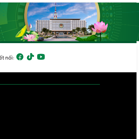
ết nối: