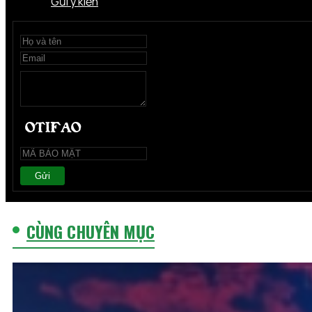
Gửi ý kiến
Gửi
CÙNG CHUYÊN MỤC