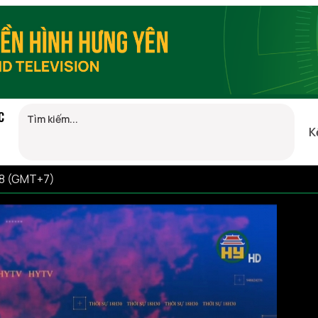
C
K
48 (GMT+7)