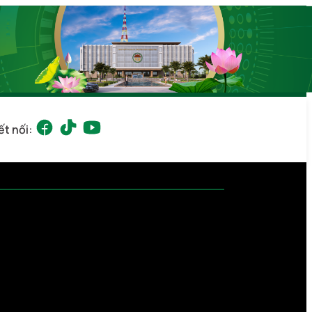
ết nối: