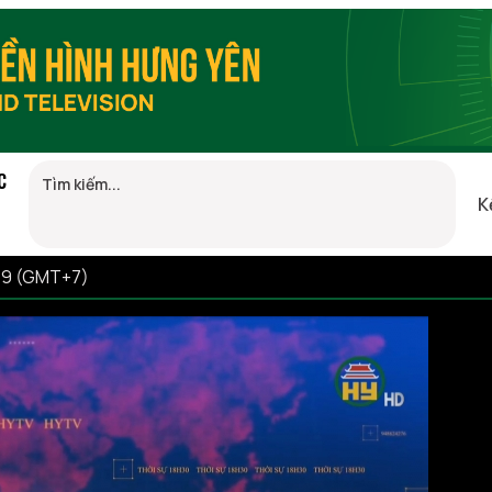
C
K
59 (GMT+7)