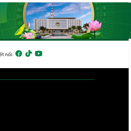
ết nối: