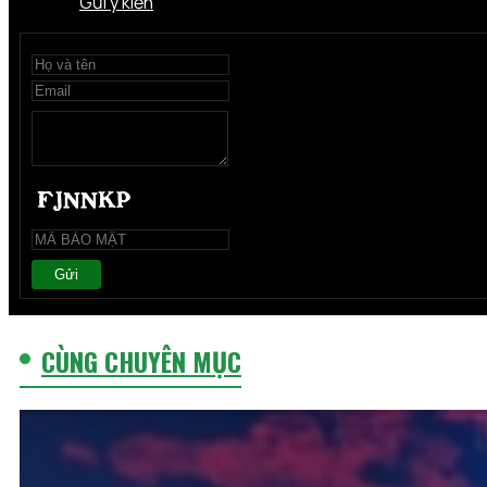
Gửi ý kiến
Gửi
CÙNG CHUYÊN MỤC