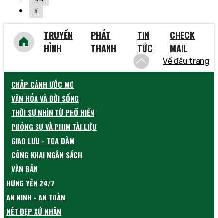
»
TRUYỀN
PHÁT
TIN
CHECK
HÌNH
THANH
TỨC
MAIL
Về đầu trang
CHẮP CÁNH ƯỚC MƠ
VĂN HÓA VÀ ĐỜI SỐNG
THỜI SỰ NHÌN TỪ PHỐ HIẾN
PHÓNG SỰ VÀ PHIM TÀI LIỆU
GIAO LƯU - TỌA ĐÀM
CÔNG KHAI NGÂN SÁCH
VĂN BẢN
HƯNG YÊN 24/7
AN NINH - AN TOÀN
NÉT ĐẸP XỨ NHÃN