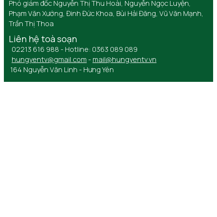
Phó giám đốc Nguyễn Thị Thu Hoài, Nguyễn Ngọc Luyện,
Phạm Văn Xướng, Đinh Đức Khoa, Bùi Hải Đăng, Vũ Văn Mạnh,
Trần Thị Thoa
Liên hệ toà soạn
02213 616 988 - Hotline: 0363 089 089
hungyentv@gmail.com
-
mail@hungyentv.vn
164 Nguyễn Văn Linh - Hưng Yên