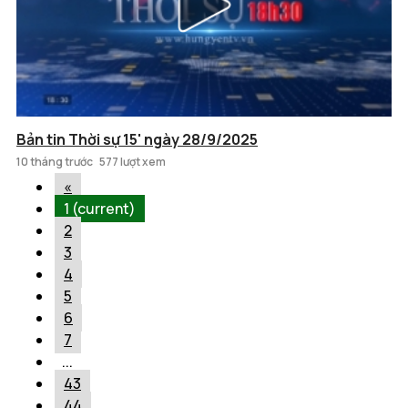
Bản tin Thời sự 15' ngày 28/9/2025
10 tháng trước
577 lượt xem
«
1
(current)
2
3
4
5
6
7
...
43
44