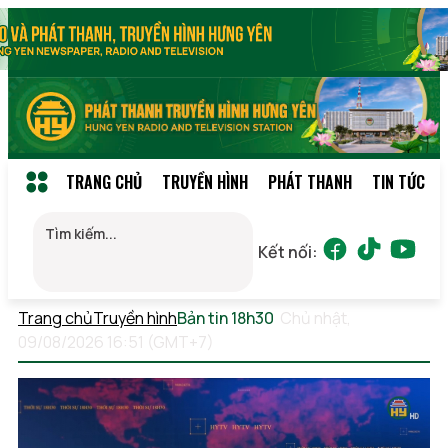
TRANG CHỦ
TRUYỀN HÌNH
PHÁT THANH
TIN TỨC
Kết nối:
Trang chủ
Truyền hình
Bản tin 18h30
Chủ nhật,
09/08/2026 16:51 (GMT+7)