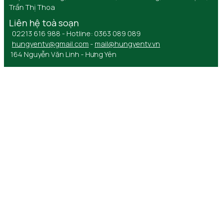
Trần Thị Thoa
Liên hệ toà soạn
02213 616 988 - Hotline: 0363 089 089
hungyentv@gmail.com
-
mail@hungyentv.vn
164 Nguyễn Văn Linh - Hưng Yên