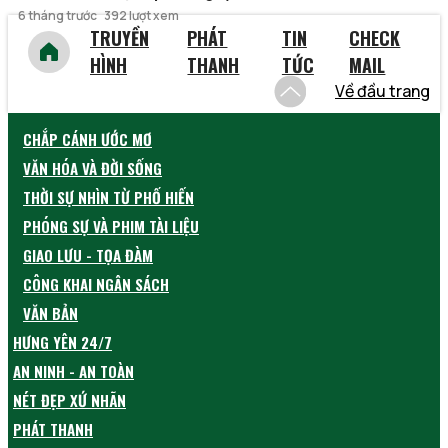
6 tháng trước
392 lượt xem
TRUYỀN
PHÁT
TIN
CHECK
HÌNH
THANH
TỨC
MAIL
Về đầu trang
CHẮP CÁNH ƯỚC MƠ
VĂN HÓA VÀ ĐỜI SỐNG
THỜI SỰ NHÌN TỪ PHỐ HIẾN
PHÓNG SỰ VÀ PHIM TÀI LIỆU
GIAO LƯU - TỌA ĐÀM
CÔNG KHAI NGÂN SÁCH
VĂN BẢN
HƯNG YÊN 24/7
AN NINH - AN TOÀN
NÉT ĐẸP XỨ NHÃN
PHÁT THANH