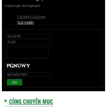
1 năm trước
647 lượt xem
Lời bình của bạn
Gửi ý kiến
Gửi
CÙNG CHUYÊN MỤC