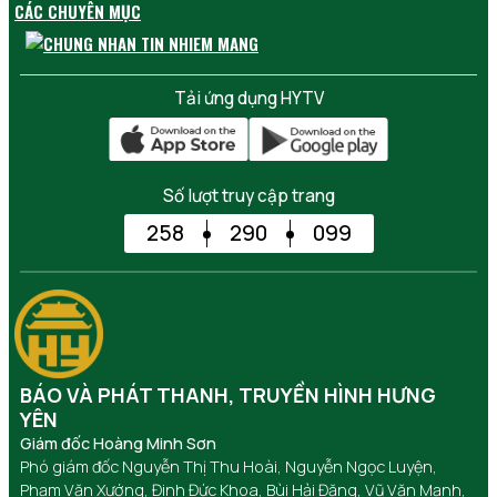
CÁC CHUYÊN MỤC
Tải ứng dụng HYTV
Số lượt truy cập trang
258
290
099
BÁO VÀ PHÁT THANH, TRUYỀN HÌNH HƯNG
YÊN
Giám đốc Hoàng Minh Sơn
Phó giám đốc Nguyễn Thị Thu Hoài, Nguyễn Ngọc Luyện,
Phạm Văn Xướng, Đinh Đức Khoa, Bùi Hải Đăng, Vũ Văn Mạnh,