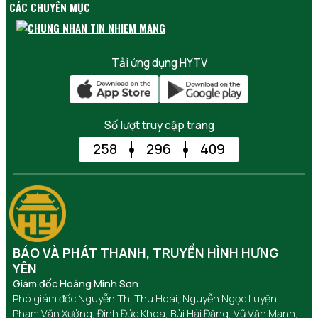
CÁC CHUYÊN MỤC
Tải ứng dụng HYTV
Số lượt truy cập trang
258
296
409
BÁO VÀ PHÁT THANH, TRUYỀN HÌNH HƯNG
YÊN
Giám đốc Hoàng Minh Sơn
Phó giám đốc Nguyễn Thị Thu Hoài, Nguyễn Ngọc Luyện,
Phạm Văn Xướng, Đinh Đức Khoa, Bùi Hải Đăng, Vũ Văn Mạnh,