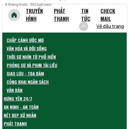
6 tháng trước
392 lượt xem
TRUYỀN
PHÁT
TIN
CHECK
HÌNH
THANH
TỨC
MAIL
Về đầu trang
CHẮP CÁNH ƯỚC MƠ
VĂN HÓA VÀ ĐỜI SỐNG
THỜI SỰ NHÌN TỪ PHỐ HIẾN
PHÓNG SỰ VÀ PHIM TÀI LIỆU
GIAO LƯU - TỌA ĐÀM
CÔNG KHAI NGÂN SÁCH
VĂN BẢN
HƯNG YÊN 24/7
AN NINH - AN TOÀN
NÉT ĐẸP XỨ NHÃN
PHÁT THANH