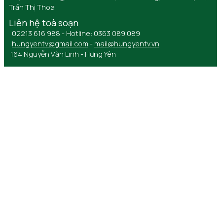
Trần Thị Thoa
Liên hệ toà soạn
02213 616 988 - Hotline: 0363 089 089
hungyentv@gmail.com
-
mail@hungyentv.vn
164 Nguyễn Văn Linh - Hưng Yên