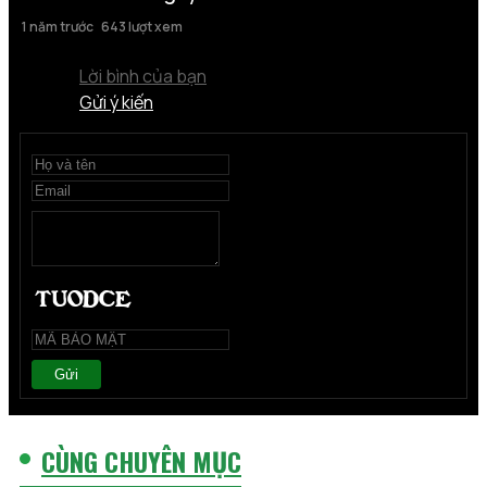
1 năm trước
643 lượt xem
Lời bình của bạn
Gửi ý kiến
Gửi
CÙNG CHUYÊN MỤC