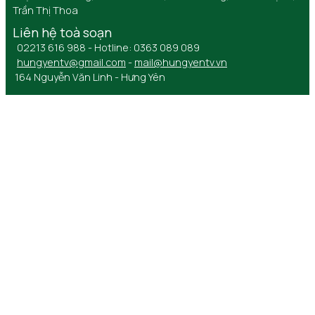
Trần Thị Thoa
Liên hệ toà soạn
02213 616 988 - Hotline: 0363 089 089
hungyentv@gmail.com
-
mail@hungyentv.vn
164 Nguyễn Văn Linh - Hưng Yên