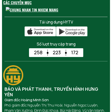
CÁC CHUYÊN MỤC
Tải ứng dụng HYTV
Số lượt truy cập trang
258
223
172
BÁO VÀ PHÁT THANH, TRUYỀN HÌNH HƯNG
YÊN
Giám đốc Hoàng Minh Sơn
Phó giám đốc Nguyễn Thị Thu Hoài, Nguyễn Ngọc Luyện,
Phạm Văn Xướng, Đinh Đức Khoa, Bùi Hải Đăng, Vũ Văn Mạnh,