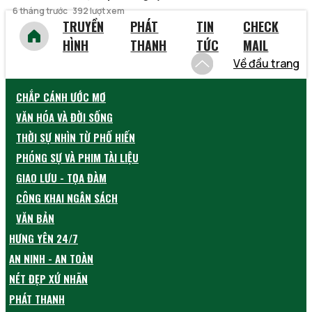
6 tháng trước
392 lượt xem
TRUYỀN
PHÁT
TIN
CHECK
HÌNH
THANH
TỨC
MAIL
Về đầu trang
CHẮP CÁNH ƯỚC MƠ
VĂN HÓA VÀ ĐỜI SỐNG
THỜI SỰ NHÌN TỪ PHỐ HIẾN
PHÓNG SỰ VÀ PHIM TÀI LIỆU
GIAO LƯU - TỌA ĐÀM
CÔNG KHAI NGÂN SÁCH
VĂN BẢN
HƯNG YÊN 24/7
AN NINH - AN TOÀN
NÉT ĐẸP XỨ NHÃN
PHÁT THANH