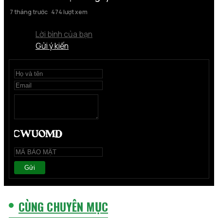
7 tháng trước
474 lượt xem
Lời bình của bạn
Gửi ý kiến
Gửi
CÙNG CHUYÊN MỤC