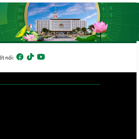
ết nối: