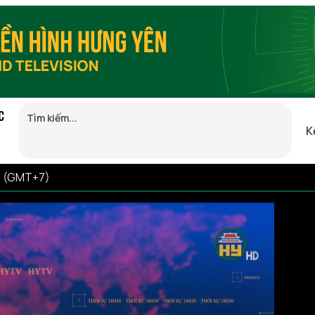
C
K
14 (GMT+7)