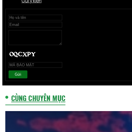
Gửi ý kiến
Gửi
CÙNG CHUYÊN MỤC