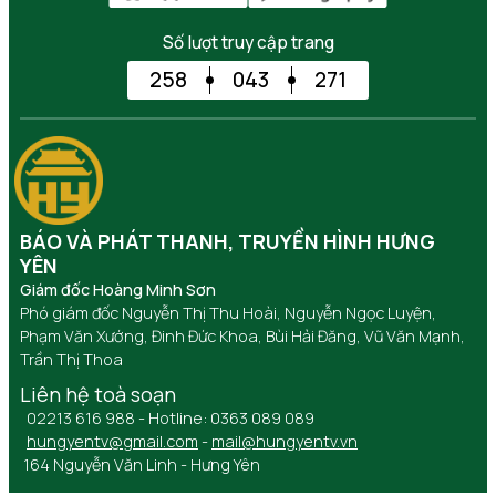
Số lượt truy cập trang
258
043
271
BÁO VÀ PHÁT THANH, TRUYỀN HÌNH HƯNG
YÊN
Giám đốc Hoàng Minh Sơn
Phó giám đốc Nguyễn Thị Thu Hoài, Nguyễn Ngọc Luyện,
Phạm Văn Xướng, Đinh Đức Khoa, Bùi Hải Đăng, Vũ Văn Mạnh,
Trần Thị Thoa
Liên hệ toà soạn
02213 616 988 - Hotline: 0363 089 089
hungyentv@gmail.com
-
mail@hungyentv.vn
164 Nguyễn Văn Linh - Hưng Yên