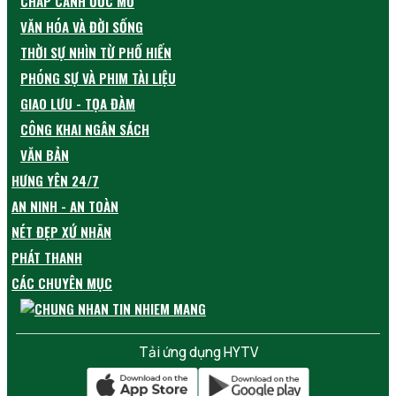
CHẮP CÁNH ƯỚC MƠ
VĂN HÓA VÀ ĐỜI SỐNG
THỜI SỰ NHÌN TỪ PHỐ HIẾN
PHÓNG SỰ VÀ PHIM TÀI LIỆU
GIAO LƯU - TỌA ĐÀM
CÔNG KHAI NGÂN SÁCH
VĂN BẢN
HƯNG YÊN 24/7
AN NINH - AN TOÀN
NÉT ĐẸP XỨ NHÃN
PHÁT THANH
CÁC CHUYÊN MỤC
Tải ứng dụng HYTV