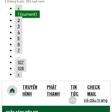
2 tháng trước
384 lượt xem
«
1
(current)
2
3
4
5
6
7
...
107
108
»
TRUYỀN
PHÁT
TIN
CHECK
HÌNH
THANH
TỨC
MAIL
Về đầu trang